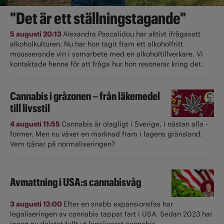
"Det är ett ställningstagande"
5 augusti 20:13
Alexandra Pascalidou har aktivt ifrågasatt
alkoholkulturen. Nu har hon tagit fram ett alkoholfritt
mousserande vin i samarbete med en alkoholtillverkare. Vi
kontaktade henne för att fråga hur hon resonerar kring det.
Cannabis i gråzonen – från läkemedel
till livsstil
4 augusti 11:55
Cannabis är olagligt i ­Sverige, i nästan alla ­
former. Men nu växer en marknad fram i lagens gränsland.
Vem tjänar på normaliseringen?
Avmattning i USA:s cannabisvåg
3 augusti 12:00
Efter en snabb expansionsfas har
legaliseringen av cannabis tappat fart i USA. Sedan 2023 har
ingen ny delstat fullt ut ­legaliserat cannabis.