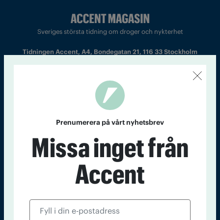
Sveriges största tidning om droger och nykterhet
Tidningen Accent, A4, Bondegatan 21, 116 33 Stockholm
accent@iogt.se
Chefredaktör och ansvarig utgivare: Barbro Janson Lundkvist,
barbro@a4.se.
Prenumerera på vårt nyhetsbrev
Missa inget från
Kontakt
Om Tidningen
Tidningsarkiv
In English
Accent
Läs tidigare
nummer av
Accent