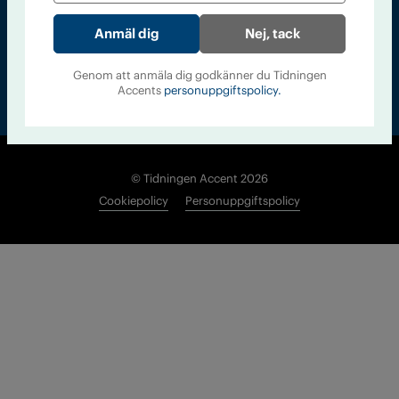
Nej, tack
Genom att anmäla dig godkänner du Tidningen
Accents
personuppgiftspolicy.
© Tidningen Accent 2026
Cookiepolicy
Personuppgiftspolicy