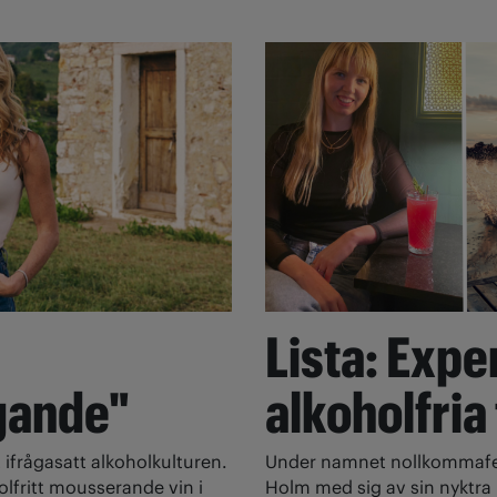
Lista: Expe
gande"
alkoholfria
 ifrågasatt alkoholkulturen.
Under namnet nollkommafem
olfritt mousserande vin i
Holm med sig av sin nyktra l