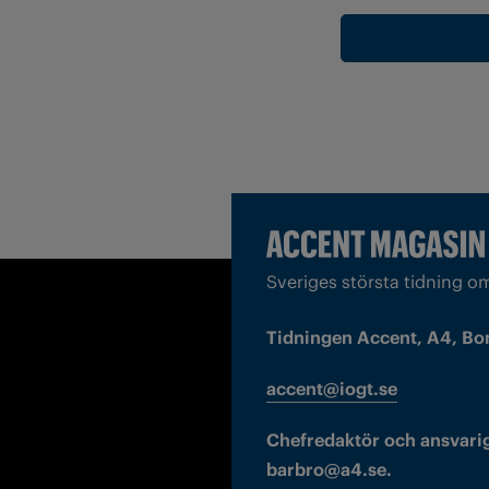
Sveriges största tidning o
Tidningen Accent, A4, Bo
accent@iogt.se
Chefredaktör och ansvarig
barbro@a4.se.