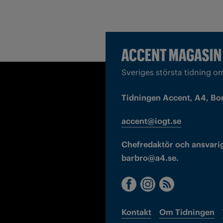
Sveriges största tidning o
Tidningen Accent, A4, Bo
accent@iogt.se
Chefredaktör och ansvarig
barbro@a4.se.
Kontakt
Om Tidningen