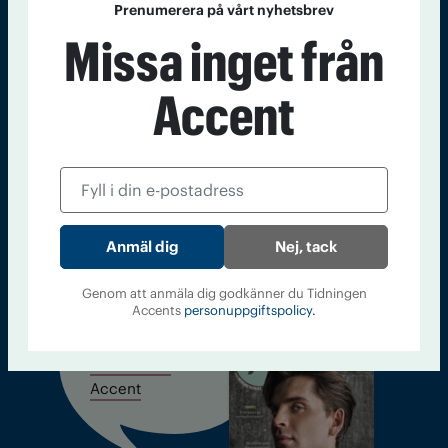
Prenumerera på vårt nyhetsbrev
Sveriges största tidning om droger och nykterhet
Missa inget från
Tidningen Accent, A4, Bondegatan 21, 116 33 Stockholm
Accent
accent@iogt.se
Chefredaktör och ansvarig utgivare: Barbro Janson Lundkvist,
barbro@a4.se.
Nej, tack
Kontakt
Om Tidningen
Tidningsarkiv
In English
Genom att anmäla dig godkänner du Tidningen
Accents
personuppgiftspolicy.
Läs tidigare
nummer av
Accent