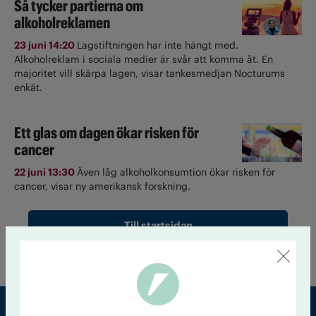
Så tycker partierna om
alkoholreklamen
23 juni 14:20
Lagstiftningen har inte hängt med.
Alkoholreklam i sociala medier är svår att komma åt. En
majoritet vill skärpa lagen, visar tankesmedjan Nocturums
enkät.
Ett glas om dagen ökar risken för
cancer
22 juni 13:30
Även låg alkoholkonsumtion ökar risken för
cancer, visar ny amerikansk forskning.
Till startsidan