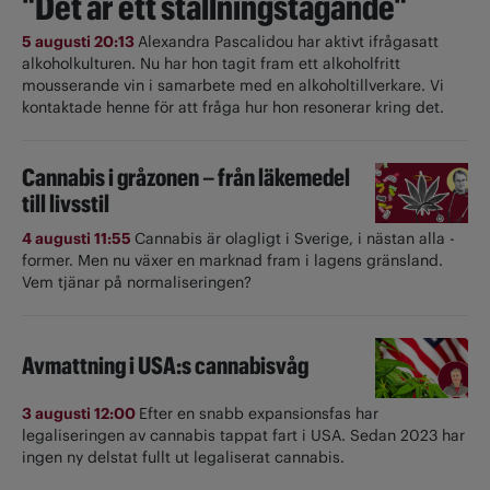
"Det är ett ställningstagande"
5 augusti 20:13
Alexandra Pascalidou har aktivt ifrågasatt
alkoholkulturen. Nu har hon tagit fram ett alkoholfritt
mousserande vin i samarbete med en alkoholtillverkare. Vi
kontaktade henne för att fråga hur hon resonerar kring det.
Cannabis i gråzonen – från läkemedel
till livsstil
4 augusti 11:55
Cannabis är olagligt i ­Sverige, i nästan alla ­
former. Men nu växer en marknad fram i lagens gränsland.
Vem tjänar på normaliseringen?
Avmattning i USA:s cannabisvåg
3 augusti 12:00
Efter en snabb expansionsfas har
legaliseringen av cannabis tappat fart i USA. Sedan 2023 har
ingen ny delstat fullt ut ­legaliserat cannabis.