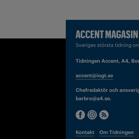
Sveriges största tidning o
Tidningen Accent, A4, Bo
accent@iogt.se
Chefredaktör och ansvarig
barbro@a4.se.
Kontakt
Om Tidningen