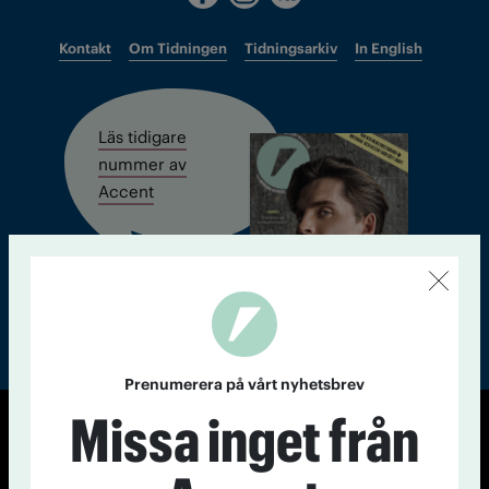
Kontakt
Om Tidningen
Tidningsarkiv
In English
Läs tidigare
nummer av
Accent
Prenumerera på vårt nyhetsbrev
Missa inget från
© Tidningen Accent 2026
Cookiepolicy
Personuppgiftspolicy