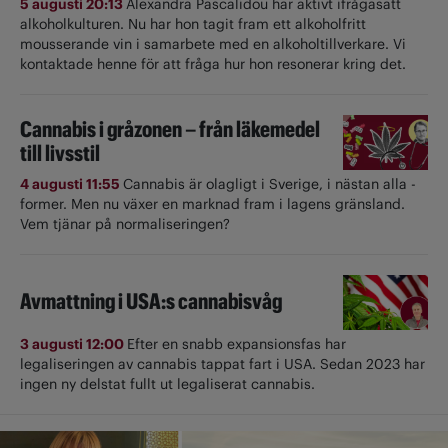
5 augusti 20:13
Alexandra Pascalidou har aktivt ifrågasatt
alkoholkulturen. Nu har hon tagit fram ett alkoholfritt
mousserande vin i samarbete med en alkoholtillverkare. Vi
kontaktade henne för att fråga hur hon resonerar kring det.
Cannabis i gråzonen – från läkemedel
till livsstil
4 augusti 11:55
Cannabis är olagligt i ­Sverige, i nästan alla ­
former. Men nu växer en marknad fram i lagens gränsland.
Vem tjänar på normaliseringen?
Avmattning i USA:s cannabisvåg
3 augusti 12:00
Efter en snabb expansionsfas har
legaliseringen av cannabis tappat fart i USA. Sedan 2023 har
ingen ny delstat fullt ut ­legaliserat cannabis.