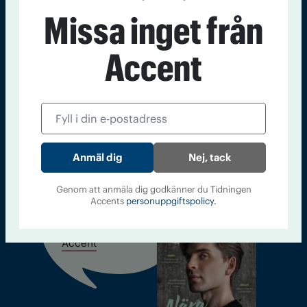
Sveriges största tidning om droger och nykterhet
Missa inget från
Tidningen Accent, A4, Bondegatan 21, 116 33 Stockholm
accent@iogt.se
Accent
Chefredaktör och ansvarig utgivare: Barbro Janson Lundkvist,
barbro@a4.se.
Kontakt
Om Tidningen
Tidningsarkiv
In English
Nej, tack
Genom att anmäla dig godkänner du Tidningen
Accents
personuppgiftspolicy.
Läs tidigare
nummer av
Accent