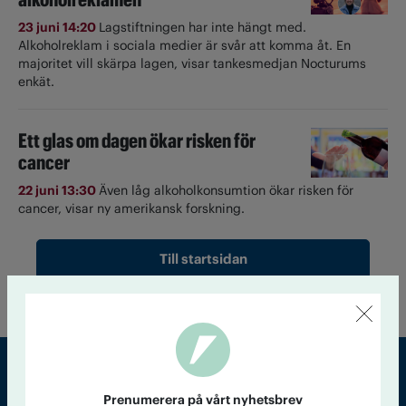
23 juni 14:20
Lagstiftningen har inte hängt med.
Alkoholreklam i sociala medier är svår att komma åt. En
majoritet vill skärpa lagen, visar tankesmedjan Nocturums
enkät.
Ett glas om dagen ökar risken för
cancer
22 juni 13:30
Även låg alkoholkonsumtion ökar risken för
cancer, visar ny amerikansk forskning.
Till startsidan
Prenumerera på vårt nyhetsbrev