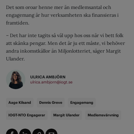
Det som oroar henne mer än medlemsantal och
engagemang är hur verksamheten ska finansieras i
framtiden.
– Det har inte tagits så väl upp hos oss när vi bett folk
att skänka pengar. Men det är ju ett måste, vi behöver
andra inkomstkällor än Miljonlotteriet, säger Margit
Ulander.
ULRICA AMBJÖRN
ulrica.ambjorn@iogt.se
Aage Kilsand
Dennis Greve
Engagemang
IOGT-NTO Engagerar
Margit Ulander
Medlemsvärvning