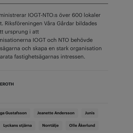
ministrerar IOGT-NTO:s över 600 lokaler
t. Riksföreningen Våra Gårdar bildades
tt ursprung i att
anisationerna IOGT och NTO behövde
tsägarna och skapa en stark organisation
arata fastighetsägarnas intressen.
KEROTH
nga Gustafsson
Jeanette Andersson
Junis
Lyckans stjärna
Norrtälje
Olle Åkerlund