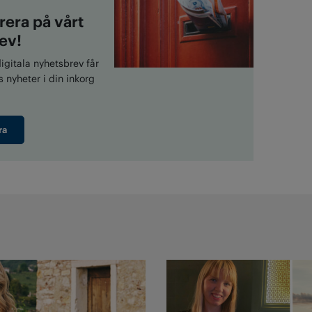
era på vårt
ev!
gitala nyhetsbrev får
 nyheter i din inkorg
ra