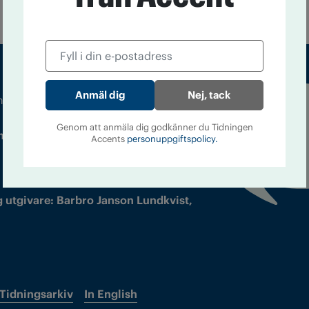
Nej, tack
m droger och nykterhet
Läs tidigare
Genom att anmäla dig godkänner du Tidningen
ndegatan 21, 116 33 Stockholm
nummer av
Accents
personuppgiftspolicy.
Accent
 utgivare: Barbro Janson Lundkvist,
Tidningsarkiv
In English