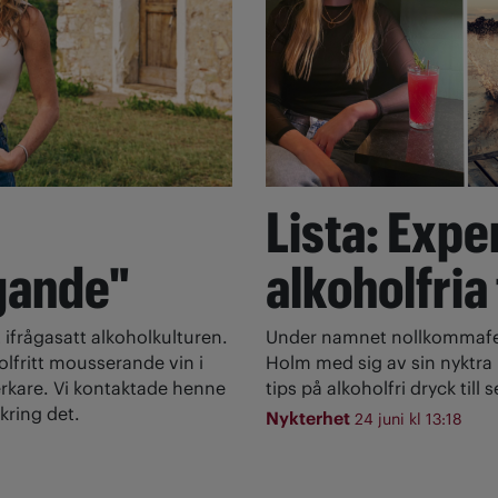
Lista: Expe
gande"
alkoholfria
 ifrågasatt alkoholkulturen.
Under namnet nollkommafem
olfritt mousserande vin i
Holm med sig av sin nyktra l
rkare. Vi kontaktade henne
tips på alkoholfri dryck till
kring det.
Nykterhet
24 juni kl 13:18