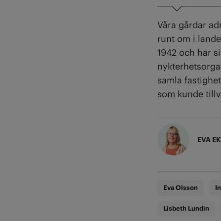
Våra gårdar ad
runt om i lande
1942 och har si
nykterhetsorg
samla fastighe
som kunde tillv
EVA E
Eva Olsson
I
Lisbeth Lundin