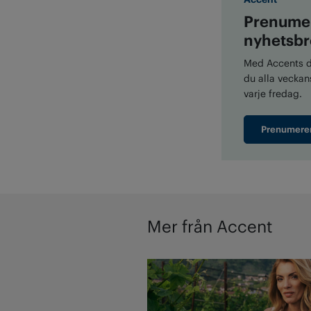
Prenumer
nyhetsbr
Med Accents di
du alla veckans
varje fredag.
Prenumere
Mer från Accent