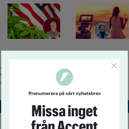
Avmattning i USA:s
Så tycker partierna om
cannabisvåg
alkoholreklamen
Cannabis
Alkohol
3 augusti kl 12:00
23 juni kl 14:20
Prenumerera på vårt nyhetsbrev
Missa inget
Till startsidan
från Accent