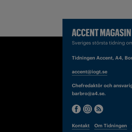
Sveriges största tidning o
Tidningen Accent, A4, Bo
accent@iogt.se
Chefredaktör och ansvarig
barbro@a4.se.
Kontakt
Om Tidningen