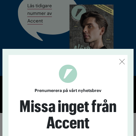
Läs tidigare
nummer av
Accent
Prenumerera på vårt nyhetsbrev
© Tidningen Accent 2026
Cookiepolicy
Personuppgiftspolicy
Missa inget från
Accent