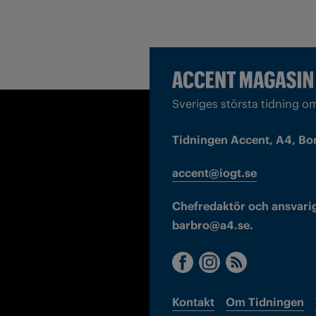
Sveriges största tidning o
Tidningen Accent, A4, Bo
accent@iogt.se
Chefredaktör och ansvarig
barbro@a4.se.
Kontakt
Om Tidningen