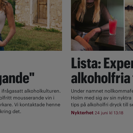
Lista: Expe
gande"
alkoholfria
 ifrågasatt alkoholkulturen.
Under namnet nollkommafem
olfritt mousserande vin i
Holm med sig av sin nyktra l
rkare. Vi kontaktade henne
tips på alkoholfri dryck till
kring det.
Nykterhet
24 juni kl 13:18