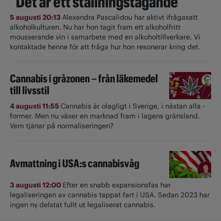
"Det är ett ställningstagande"
5 augusti 20:13
Alexandra Pascalidou har aktivt ifrågasatt
alkoholkulturen. Nu har hon tagit fram ett alkoholfritt
mousserande vin i samarbete med en alkoholtillverkare. Vi
kontaktade henne för att fråga hur hon resonerar kring det.
Cannabis i gråzonen – från läkemedel
till livsstil
4 augusti 11:55
Cannabis är olagligt i ­Sverige, i nästan alla ­
former. Men nu växer en marknad fram i lagens gränsland.
Vem tjänar på normaliseringen?
Avmattning i USA:s cannabisvåg
3 augusti 12:00
Efter en snabb expansionsfas har
legaliseringen av cannabis tappat fart i USA. Sedan 2023 har
ingen ny delstat fullt ut ­legaliserat cannabis.