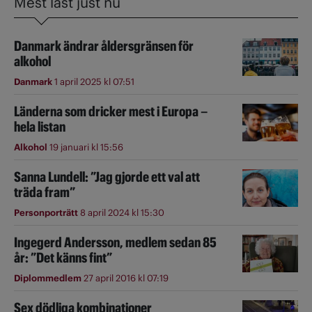
Mest läst just nu
Danmark ändrar åldersgränsen för
alkohol
Danmark
1 april 2025 kl 07:51
Länderna som dricker mest i Europa –
hela listan
Alkohol
19 januari kl 15:56
Sanna Lundell: ”Jag gjorde ett val att
träda fram”
Personporträtt
8 april 2024 kl 15:30
Ingegerd Andersson, medlem sedan 85
år: ”Det känns fint”
Diplommedlem
27 april 2016 kl 07:19
Sex dödliga kombinationer