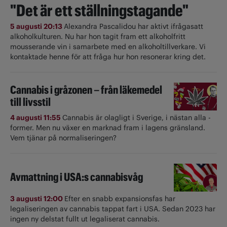
"Det är ett ställningstagande"
5 augusti 20:13
Alexandra Pascalidou har aktivt ifrågasatt
alkoholkulturen. Nu har hon tagit fram ett alkoholfritt
mousserande vin i samarbete med en alkoholtillverkare. Vi
kontaktade henne för att fråga hur hon resonerar kring det.
Cannabis i gråzonen – från läkemedel
till livsstil
4 augusti 11:55
Cannabis är olagligt i ­Sverige, i nästan alla ­
former. Men nu växer en marknad fram i lagens gränsland.
Vem tjänar på normaliseringen?
Avmattning i USA:s cannabisvåg
3 augusti 12:00
Efter en snabb expansionsfas har
legaliseringen av cannabis tappat fart i USA. Sedan 2023 har
ingen ny delstat fullt ut ­legaliserat cannabis.