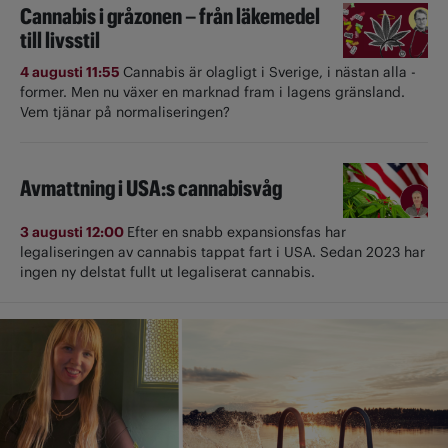
Cannabis i gråzonen – från läkemedel
till livsstil
4 augusti 11:55
Cannabis är olagligt i ­Sverige, i nästan alla ­
former. Men nu växer en marknad fram i lagens gränsland.
Vem tjänar på normaliseringen?
Avmattning i USA:s cannabisvåg
3 augusti 12:00
Efter en snabb expansionsfas har
legaliseringen av cannabis tappat fart i USA. Sedan 2023 har
ingen ny delstat fullt ut ­legaliserat cannabis.