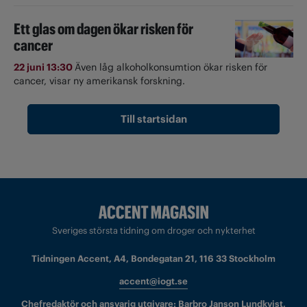
Ett glas om dagen ökar risken för
cancer
22 juni 13:30
Även låg alkoholkonsumtion ökar risken för
cancer, visar ny amerikansk forskning.
Till startsidan
Sveriges största tidning om droger och nykterhet
Tidningen Accent, A4, Bondegatan 21, 116 33 Stockholm
accent@iogt.se
Chefredaktör och ansvarig utgivare: Barbro Janson Lundkvist,