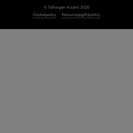
© Tidningen Accent 2026
Cookiepolicy
Personuppgiftspolicy