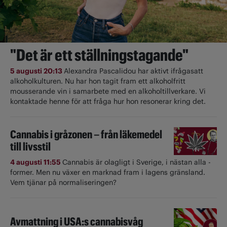
"Det är ett ställningstagande"
5 augusti 20:13
Alexandra Pascalidou har aktivt ifrågasatt
alkoholkulturen. Nu har hon tagit fram ett alkoholfritt
mousserande vin i samarbete med en alkoholtillverkare. Vi
kontaktade henne för att fråga hur hon resonerar kring det.
Cannabis i gråzonen – från läkemedel
till livsstil
4 augusti 11:55
Cannabis är olagligt i ­Sverige, i nästan alla ­
former. Men nu växer en marknad fram i lagens gränsland.
Vem tjänar på normaliseringen?
Avmattning i USA:s cannabisvåg