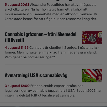
5 augusti 20:13
Alexandra Pascalidou har aktivt ifrågasatt
alkoholkulturen. Nu har hon tagit fram ett alkoholfritt
mousserande vin i samarbete med en alkoholtillverkare. Vi
kontaktade henne för att fråga hur hon resonerar kring det.
Cannabis i gråzonen – från läkemedel
till livsstil
4 augusti 11:55
Cannabis är olagligt i ­Sverige, i nästan alla ­
former. Men nu växer en marknad fram i lagens gränsland.
Vem tjänar på normaliseringen?
Avmattning i USA:s cannabisvåg
3 augusti 12:00
Efter en snabb expansionsfas har
legaliseringen av cannabis tappat fart i USA. Sedan 2023 har
ingen ny delstat fullt ut ­legaliserat cannabis.