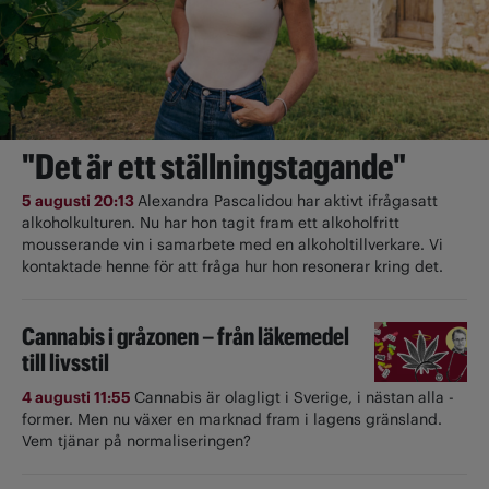
"Det är ett ställningstagande"
5 augusti 20:13
Alexandra Pascalidou har aktivt ifrågasatt
alkoholkulturen. Nu har hon tagit fram ett alkoholfritt
mousserande vin i samarbete med en alkoholtillverkare. Vi
kontaktade henne för att fråga hur hon resonerar kring det.
Cannabis i gråzonen – från läkemedel
till livsstil
4 augusti 11:55
Cannabis är olagligt i ­Sverige, i nästan alla ­
former. Men nu växer en marknad fram i lagens gränsland.
Vem tjänar på normaliseringen?