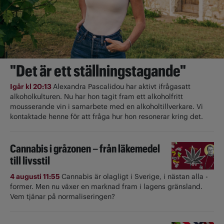
"Det är ett ställningstagande"
Igår kl 20:13
Alexandra Pascalidou har aktivt ifrågasatt
alkoholkulturen. Nu har hon tagit fram ett alkoholfritt
mousserande vin i samarbete med en alkoholtillverkare. Vi
kontaktade henne för att fråga hur hon resonerar kring det.
Cannabis i gråzonen – från läkemedel
till livsstil
4 augusti 11:55
Cannabis är olagligt i ­Sverige, i nästan alla ­
former. Men nu växer en marknad fram i lagens gränsland.
Vem tjänar på normaliseringen?