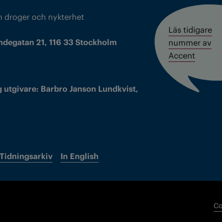
m droger och nykterhet
Läs tidigare
ndegatan 21, 116 33 Stockholm
nummer av
Accent
 utgivare: Barbro Janson Lundkvist,
Tidningsarkiv
In English
Co