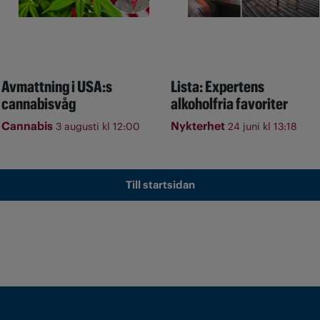
Avmattning i USA:s
Lista: Expertens
cannabisvåg
alkoholfria favoriter
Cannabis
Nykterhet
3 augusti kl 12:00
24 juni kl 13:18
Till startsidan