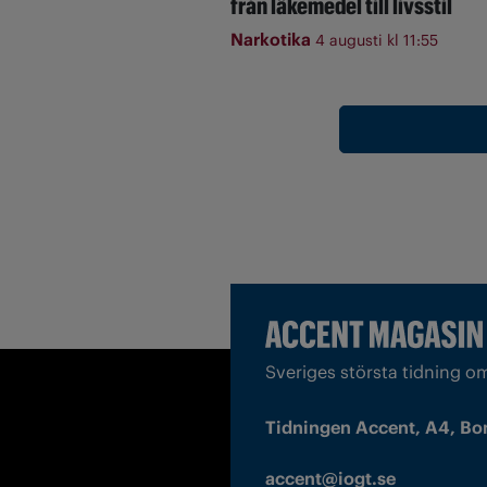
från läkemedel till livsstil
Narkotika
4 augusti kl 11:55
Sveriges största tidning o
Tidningen Accent, A4, Bo
accent@iogt.se