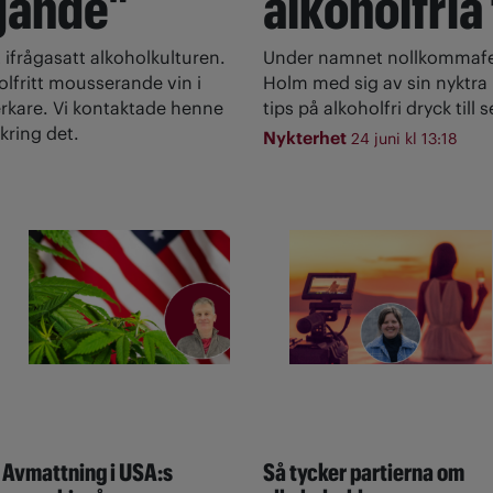
gande"
alkoholfria
 ifrågasatt alkoholkulturen.
Under namnet nollkommafem
olfritt mousserande vin i
Holm med sig av sin nyktra l
rkare. Vi kontaktade henne
tips på alkoholfri dryck till
kring det.
Nykterhet
24 juni kl 13:18
Avmattning i USA:s
Så tycker partierna om