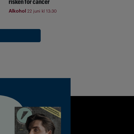
risken för cancer
Alkohol
22 juni kl 13:30