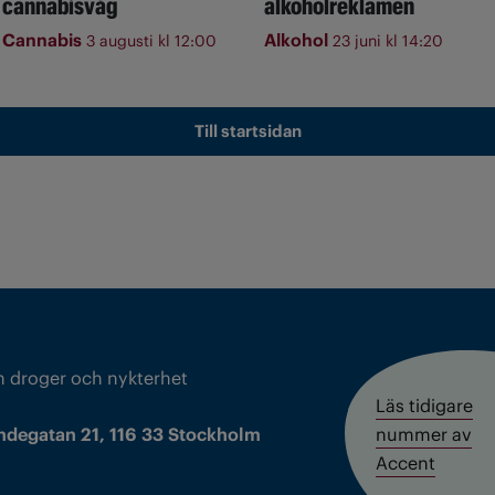
cannabisvåg
alkoholreklamen
Cannabis
Alkohol
3 augusti kl 12:00
23 juni kl 14:20
Till startsidan
m droger och nykterhet
Läs tidigare
ndegatan 21, 116 33 Stockholm
nummer av
Accent