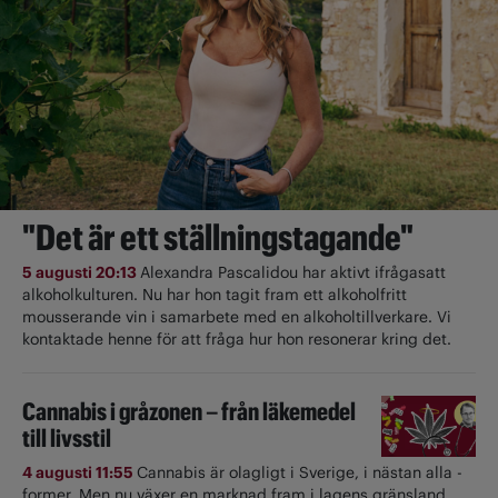
"Det är ett ställningstagande"
5 augusti 20:13
Alexandra Pascalidou har aktivt ifrågasatt
alkoholkulturen. Nu har hon tagit fram ett alkoholfritt
mousserande vin i samarbete med en alkoholtillverkare. Vi
kontaktade henne för att fråga hur hon resonerar kring det.
Cannabis i gråzonen – från läkemedel
till livsstil
4 augusti 11:55
Cannabis är olagligt i ­Sverige, i nästan alla ­
former. Men nu växer en marknad fram i lagens gränsland.