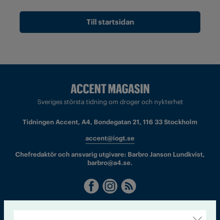
Till startsidan
Sveriges största tidning om droger och nykterhet
Tidningen Accent, A4, Bondegatan 21, 116 33 Stockholm
accent@iogt.se
Chefredaktör och ansvarig utgivare: Barbro Janson Lundkvist,
barbro@a4.se.
Kontakt
Om Tidningen
Tidningsarkiv
In English