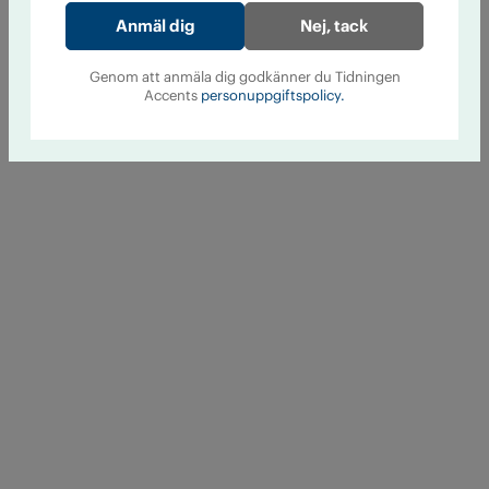
Nej, tack
Genom att anmäla dig godkänner du Tidningen
Accents
personuppgiftspolicy.