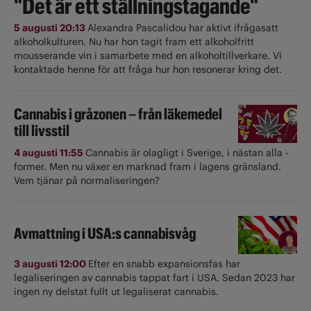
"Det är ett ställningstagande"
5 augusti 20:13
Alexandra Pascalidou har aktivt ifrågasatt
alkoholkulturen. Nu har hon tagit fram ett alkoholfritt
mousserande vin i samarbete med en alkoholtillverkare. Vi
kontaktade henne för att fråga hur hon resonerar kring det.
Cannabis i gråzonen – från läkemedel
till livsstil
4 augusti 11:55
Cannabis är olagligt i ­Sverige, i nästan alla ­
former. Men nu växer en marknad fram i lagens gränsland.
Vem tjänar på normaliseringen?
Avmattning i USA:s cannabisvåg
3 augusti 12:00
Efter en snabb expansionsfas har
legaliseringen av cannabis tappat fart i USA. Sedan 2023 har
ingen ny delstat fullt ut ­legaliserat cannabis.