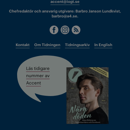
accent@iogt.se
Chefredaktör och ansvarig utgivare: Barbro Janson Lundkvist,
barbro@a4.se.
Kontakt
Om Tidningen
Tidningsarkiv
In English
Läs tidigare
nummer av
Accent