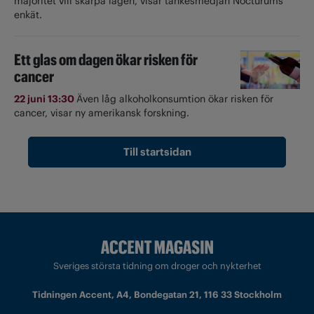
majoritet vill skärpa lagen, visar tankesmedjan Nocturums
enkät.
Ett glas om dagen ökar risken för
cancer
22 juni 13:30
Även låg alkoholkonsumtion ökar risken för
cancer, visar ny amerikansk forskning.
Till startsidan
Sveriges största tidning om droger och nykterhet
Tidningen Accent, A4, Bondegatan 21, 116 33 Stockholm