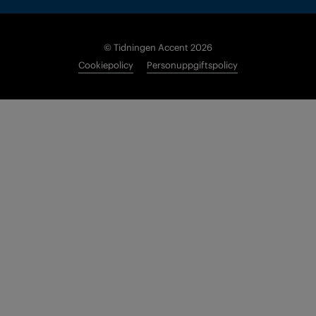
© Tidningen Accent 2026
Cookiepolicy
Personuppgiftspolicy