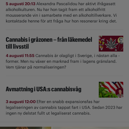
5 augusti 20:13
Alexandra Pascalidou har aktivt ifrågasatt
alkoholkulturen. Nu har hon tagit fram ett alkoholfritt
mousserande vin i samarbete med en alkoholtillverkare. Vi
kontaktade henne för att fråga hur hon resonerar kring det.
Cannabis i gråzonen – från läkemedel
till livsstil
4 augusti 11:55
Cannabis är olagligt i ­Sverige, i nästan alla ­
former. Men nu växer en marknad fram i lagens gränsland.
Vem tjänar på normaliseringen?
Avmattning i USA:s cannabisvåg
3 augusti 12:00
Efter en snabb expansionsfas har
legaliseringen av cannabis tappat fart i USA. Sedan 2023 har
ingen ny delstat fullt ut ­legaliserat cannabis.