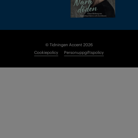
© Tidningen Accent 2026
Cookiepolicy
Personuppgiftspolicy