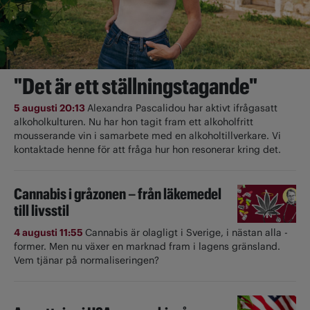
"Det är ett ställningstagande"
5 augusti 20:13
Alexandra Pascalidou har aktivt ifrågasatt
alkoholkulturen. Nu har hon tagit fram ett alkoholfritt
mousserande vin i samarbete med en alkoholtillverkare. Vi
kontaktade henne för att fråga hur hon resonerar kring det.
Cannabis i gråzonen – från läkemedel
till livsstil
4 augusti 11:55
Cannabis är olagligt i ­Sverige, i nästan alla ­
former. Men nu växer en marknad fram i lagens gränsland.
Vem tjänar på normaliseringen?