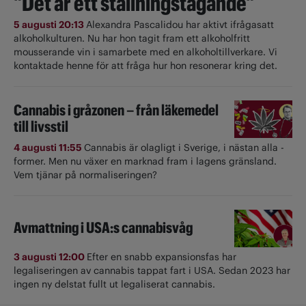
"Det är ett ställningstagande"
5 augusti 20:13
Alexandra Pascalidou har aktivt ifrågasatt
alkoholkulturen. Nu har hon tagit fram ett alkoholfritt
mousserande vin i samarbete med en alkoholtillverkare. Vi
kontaktade henne för att fråga hur hon resonerar kring det.
Cannabis i gråzonen – från läkemedel
till livsstil
4 augusti 11:55
Cannabis är olagligt i ­Sverige, i nästan alla ­
former. Men nu växer en marknad fram i lagens gränsland.
Vem tjänar på normaliseringen?
Avmattning i USA:s cannabisvåg
3 augusti 12:00
Efter en snabb expansionsfas har
legaliseringen av cannabis tappat fart i USA. Sedan 2023 har
ingen ny delstat fullt ut ­legaliserat cannabis.