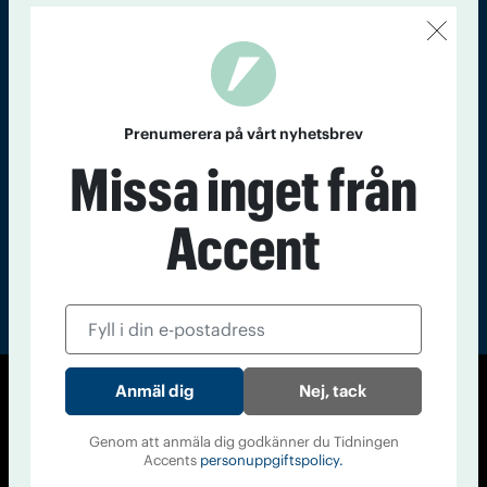
Kontakt
Om Tidningen
Tidningsarkiv
In English
Läs tidigare
nummer av
Prenumerera på vårt nyhetsbrev
Accent
Missa inget från
Accent
Nej, tack
© Tidningen Accent 2026
Cookiepolicy
Personuppgiftspolicy
Genom att anmäla dig godkänner du Tidningen
Accents
personuppgiftspolicy.