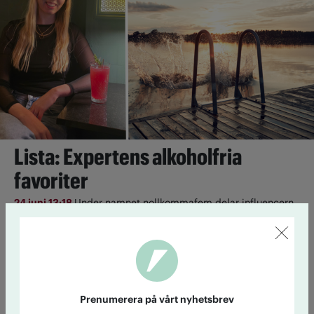
Lista: Expertens alkoholfria
favoriter
24 juni 13:18
Under namnet nollkommafem delar influencern
Alexandra Holm med sig av sin nyktra livsstil. Här är hennes
bästa tips på alkoholfri dryck till semestern.
Så tycker partierna om
alkoholreklamen
Prenumerera på vårt nyhetsbrev