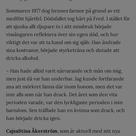
Sommaren 1977 dog hennes farmor på grund av ett
medfött hjärtfel. Dödsfallet tog hårt på Fred. I stället för
att sjunka allt djupare in i sitt missbruk började
vissångaren reflektera över sin egen död, och hur
viktigt det var att ta hand om sig själv. Han ändrade
sina kostvanor, började styrke­träna och slutade att
dricka alkohol.
– Han hade alltid varit närvarande och mån om mig,
men just då var han underbar. Jag kunde fortfarande
ana att mörkret fanns där inom honom, men det var
inte alls som när han drack. Det året som den vita
perioden varade, var den lyckligaste perioden i min
barndom. Sen träffade han en kvinna som drack, och
han började dricka igen.
CajsaStina Åkerström
, som är aktuell med sitt nya