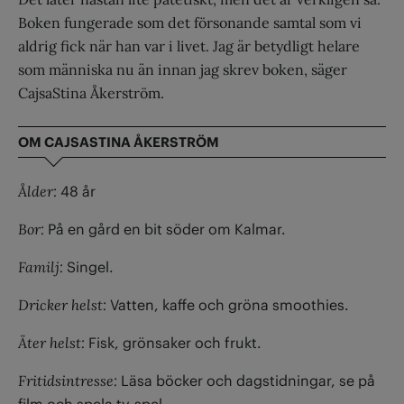
Boken fungerade som det försonande samtal som vi
aldrig fick när han var i livet. Jag är betydligt helare
som människa nu än innan jag skrev boken, säger
CajsaStina Åkerström.
OM CAJSASTINA ÅKERSTRÖM
Ålder:
48 år
Bor:
På en gård en bit söder om Kalmar.
Familj:
Singel.
Dricker helst:
Vatten, kaffe och gröna smoothies.
Äter helst:
Fisk, grönsaker och frukt.
Fritidsintresse:
Läsa böcker och dagstidningar, se på
film och spela tv-spel.