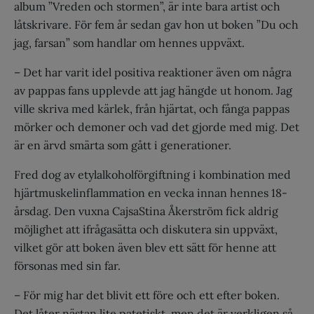
album ”Vreden och stormen”, är inte bara artist och
låtskrivare. För fem år sedan gav hon ut boken ”Du och
jag, farsan” som handlar om hennes uppväxt.
– Det har varit idel positiva reaktioner även om några
av pappas fans upplevde att jag hängde ut honom. Jag
ville skriva med kärlek, från hjärtat, och fånga pappas
mörker och demoner och vad det gjorde med mig. Det
är en ärvd smärta som gått i generationer.
Fred dog av etylalkoholförgiftning i kombination med
hjärtmuskelinflammation en vecka innan hennes 18-
årsdag. Den vuxna CajsaStina Åkerström fick aldrig
möjlighet att ifrågasätta och diskutera sin uppväxt,
vilket gör att boken även blev ett sätt för henne att
försonas med sin far.
– För mig har det blivit ett före och ett efter boken.
Det låter nästan lite patetiskt, men det är verkligen så.