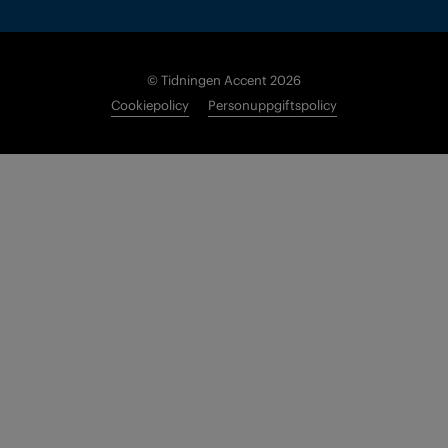
© Tidningen Accent 2026
Cookiepolicy
Personuppgiftspolicy