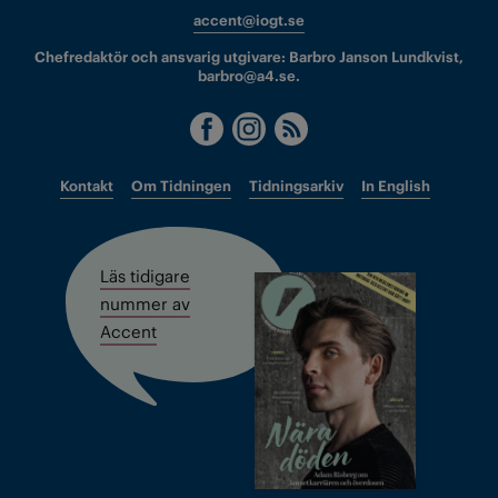
accent@iogt.se
Chefredaktör och ansvarig utgivare: Barbro Janson Lundkvist,
barbro@a4.se.
Kontakt
Om Tidningen
Tidningsarkiv
In English
Läs tidigare
nummer av
Accent