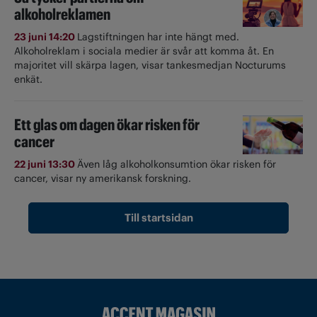
alkoholreklamen
23 juni 14:20
Lagstiftningen har inte hängt med.
Alkoholreklam i sociala medier är svår att komma åt. En
majoritet vill skärpa lagen, visar tankesmedjan Nocturums
enkät.
Ett glas om dagen ökar risken för
cancer
22 juni 13:30
Även låg alkoholkonsumtion ökar risken för
cancer, visar ny amerikansk forskning.
Till startsidan