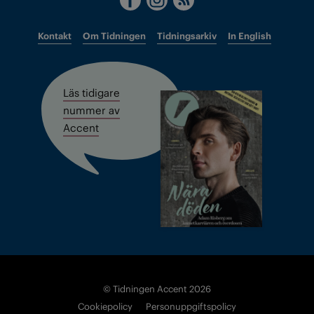
Kontakt
Om Tidningen
Tidningsarkiv
In English
Läs tidigare
nummer av
Accent
© Tidningen Accent 2026
Cookiepolicy
Personuppgiftspolicy