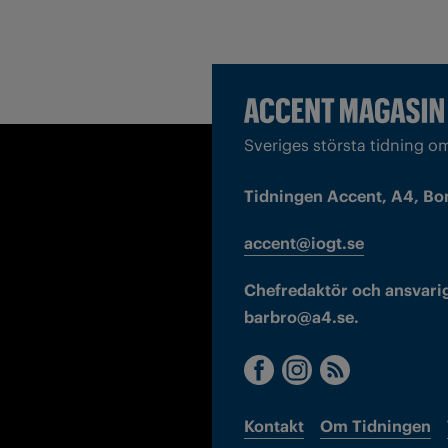
Sveriges största tidning o
Tidningen Accent, A4, Bo
accent@iogt.se
Chefredaktör och ansvarig
barbro@a4.se.
Kontakt
Om Tidningen