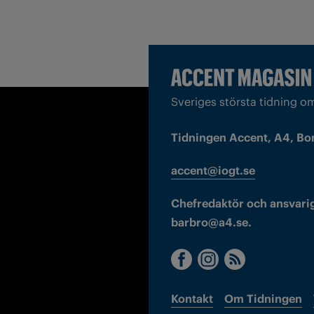
Sveriges största tidning o
Tidningen Accent, A4, Bo
accent@iogt.se
Chefredaktör och ansvarig
barbro@a4.se.
Kontakt
Om Tidningen