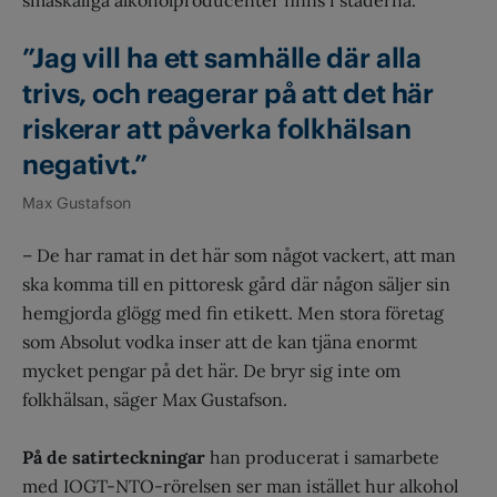
småskaliga alkoholproducenter finns i städerna.
”Jag vill ha ett samhälle där alla
trivs, och reagerar på att det här
riskerar att påverka folkhälsan
negativt.”
Max Gustafson
– De har ramat in det här som något vackert, att man
ska komma till en pittoresk gård där någon säljer sin
hemgjorda glögg med fin etikett. Men stora företag
som Absolut vodka inser att de kan tjäna enormt
mycket pengar på det här. De bryr sig inte om
folkhälsan, säger Max Gustafson.
På de satirteckningar
han producerat i samarbete
med IOGT-NTO-rörelsen ser man istället hur alkohol