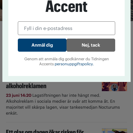
Accent
Lista: Expertens alkoholfria
favoriter
Nej, tack
24 juni 13:18
Under namnet nollkommafem delar influencern
Alexandra Holm med sig av sin nyktra livsstil. Här är hennes
Genom att anmäla dig godkänner du Tidningen
bästa tips på alkoholfri dryck till semestern.
Accents
personuppgiftspolicy.
Så tycker partierna om
alkoholreklamen
23 juni 14:20
Lagstiftningen har inte hängt med.
Alkoholreklam i sociala medier är svår att komma åt. En
majoritet vill skärpa lagen, visar tankesmedjan Nocturums
enkät.
Ett glas om dagen ökar risken för