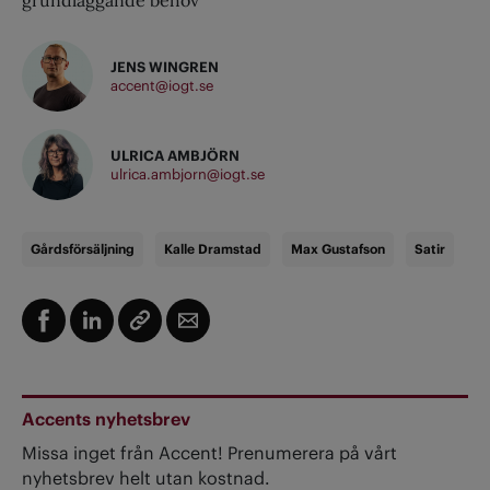
grundläggande behov
JENS WINGREN
accent@iogt.se
ULRICA AMBJÖRN
ulrica.ambjorn@iogt.se
Gårdsförsäljning
Kalle Dramstad
Max Gustafson
Satir
Accents nyhetsbrev
Missa inget från Accent! Prenumerera på vårt
nyhetsbrev helt utan kostnad.