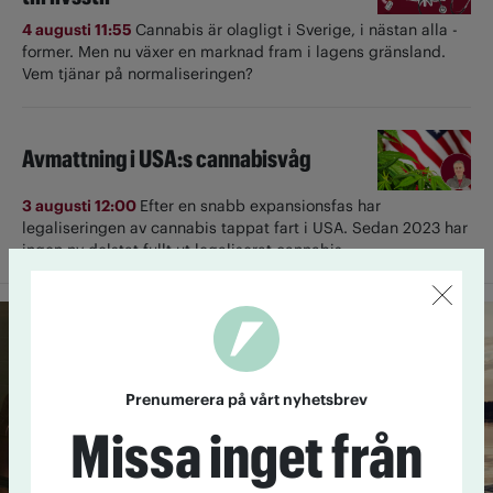
4 augusti 11:55
Cannabis är olagligt i ­Sverige, i nästan alla ­
former. Men nu växer en marknad fram i lagens gränsland.
Vem tjänar på normaliseringen?
Avmattning i USA:s cannabisvåg
3 augusti 12:00
Efter en snabb expansionsfas har
legaliseringen av cannabis tappat fart i USA. Sedan 2023 har
ingen ny delstat fullt ut ­legaliserat cannabis.
Prenumerera på vårt nyhetsbrev
Missa inget från