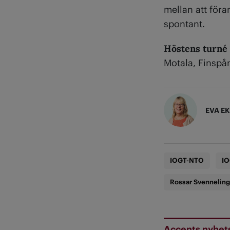
mellan att föra
spontant.
Höstens turné
Motala, Finspå
EVA E
IOGT-NTO
IO
Rossar Svenneling
Accents nyhet