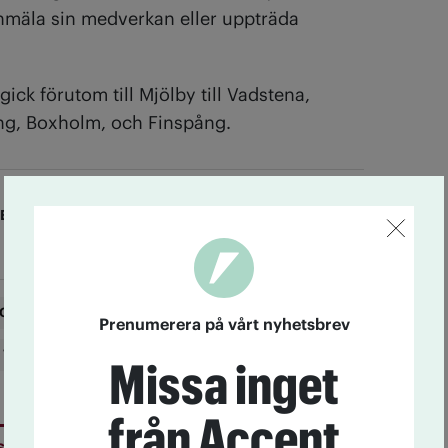
n­­mäla sin medverkan eller upp­träda
gick förutom till Mjölby till Vadstena,
ng, Boxholm, och Finspång.
KEROTH
GT-NTO sydost
Mjölby
Öppen scen
Prenumerera på vårt nyhetsbrev
 Vestin
Missa inget
från Accent
sbrev