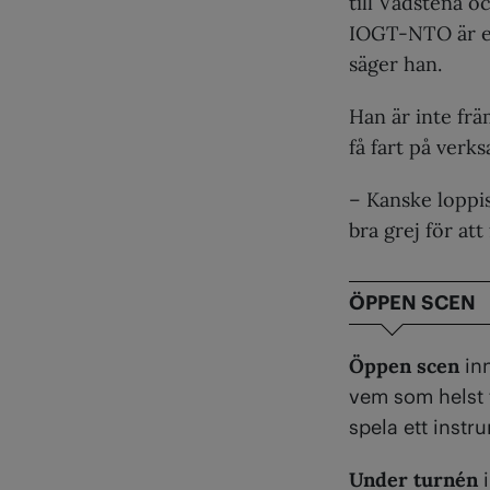
till Vadstena o
IOGT-NTO är en 
säger han.
Han är inte frä
få fart på verk
– Kanske loppis
bra grej för att
ÖPPEN SCEN
Öppen scen
inn
vem som helst 
spela ett instru
Under turnén
i