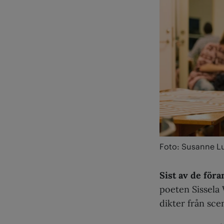
Foto: Susanne L
Sist av de för
poeten Sissela 
dikter från sce