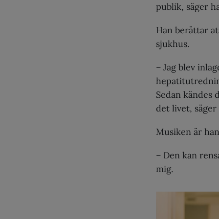
publik, säger h
Han berättar a
sjukhus.
– Jag blev inla
hepatitutrednin
Sedan kändes de
det livet, säger
Musiken är hans
– Den kan rens
mig.