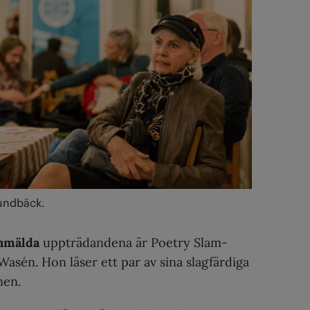
undbäck.
anmälda
uppträdandena är Poetry Slam-
Wasén. Hon läser ett par av sina slagfärdiga
nen.