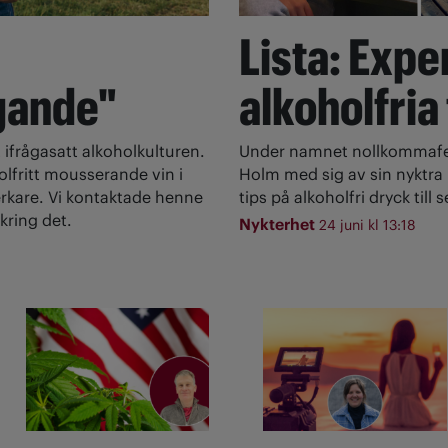
Lista: Expe
gande"
alkoholfria
 ifrågasatt alkoholkulturen.
Under namnet nollkommafem
olfritt mousserande vin i
Holm med sig av sin nyktra l
rkare. Vi kontaktade henne
tips på alkoholfri dryck till
kring det.
Nykterhet
24 juni kl 13:18