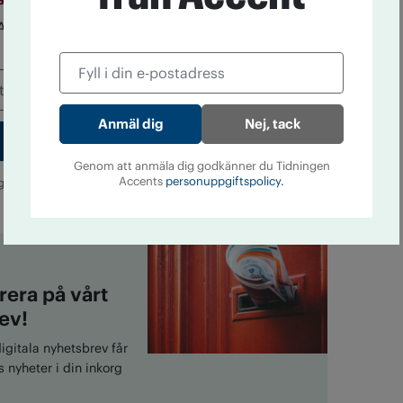
 Accent! Prenumerera på vårt nyhetsbrev helt
Nej, tack
Genom att anmäla dig godkänner du Tidningen
Accents
personuppgiftspolicy.
g godkänner du Tidningen Accents
personuppgiftspolicy.
era på vårt
ev!
gitala nyhetsbrev får
 nyheter i din inkorg