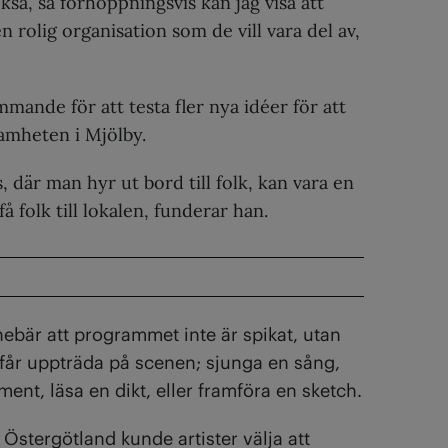
ckså, så förhoppningsvis kan jag visa att
rolig organisation som de vill vara del av,
mmande för att testa fler nya idéer för att
samheten i Mjölby.
, där man hyr ut bord till folk, kan vara en
 få folk till lokalen, funderar han.
ebär att programmet inte är spikat, utan
får uppträda på scenen; sjunga en sång,
ment, läsa en dikt, eller framföra en sketch.
 Östergötland kunde artister välja att