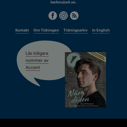
barbro@a4.se.
Kontakt
Om Tidningen
Tidningsarkiv
In English
Läs tidigare
nummer av
Accent