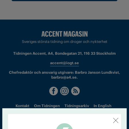
Sveriges största tidning om droger och nykterhet
Tidningen Accent, A4, Bondegatan 21, 116 33 Stockholm
accent@iogt.se
Chefredaktör och ansvarig utgivare: Barbro Janson Lundkvist,
barbro@a4.se.
Kontakt
Om Tidningen
Tidningsarkiv
In English
Läs tidigare