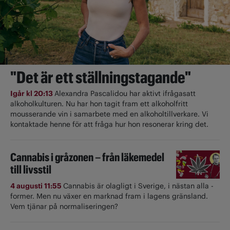
"Det är ett ställningstagande"
Igår kl 20:13
Alexandra Pascalidou har aktivt ifrågasatt
alkoholkulturen. Nu har hon tagit fram ett alkoholfritt
mousserande vin i samarbete med en alkoholtillverkare. Vi
kontaktade henne för att fråga hur hon resonerar kring det.
Cannabis i gråzonen – från läkemedel
till livsstil
4 augusti 11:55
Cannabis är olagligt i ­Sverige, i nästan alla ­
former. Men nu växer en marknad fram i lagens gränsland.
Vem tjänar på normaliseringen?