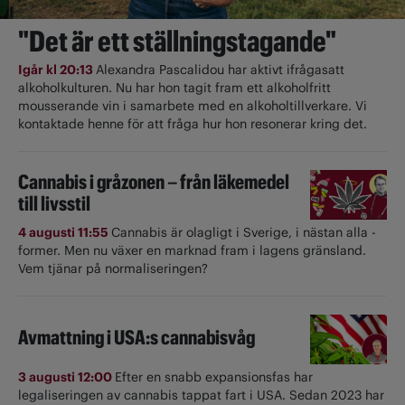
"Det är ett ställningstagande"
Igår kl 20:13
Alexandra Pascalidou har aktivt ifrågasatt
alkoholkulturen. Nu har hon tagit fram ett alkoholfritt
mousserande vin i samarbete med en alkoholtillverkare. Vi
kontaktade henne för att fråga hur hon resonerar kring det.
Cannabis i gråzonen – från läkemedel
till livsstil
4 augusti 11:55
Cannabis är olagligt i ­Sverige, i nästan alla ­
former. Men nu växer en marknad fram i lagens gränsland.
Vem tjänar på normaliseringen?
Avmattning i USA:s cannabisvåg
3 augusti 12:00
Efter en snabb expansionsfas har
legaliseringen av cannabis tappat fart i USA. Sedan 2023 har