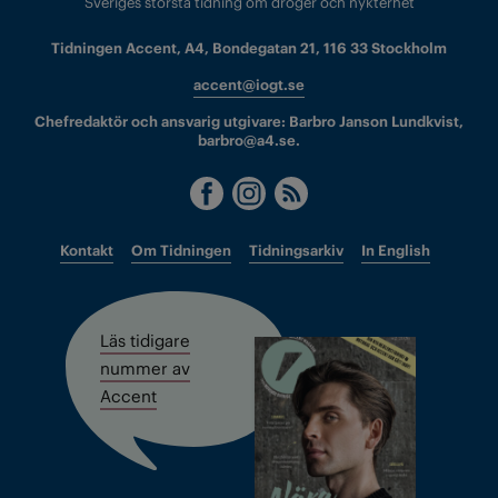
Sveriges största tidning om droger och nykterhet
Tidningen Accent, A4, Bondegatan 21, 116 33 Stockholm
accent@iogt.se
Chefredaktör och ansvarig utgivare: Barbro Janson Lundkvist,
barbro@a4.se.
Kontakt
Om Tidningen
Tidningsarkiv
In English
Läs tidigare
nummer av
Accent