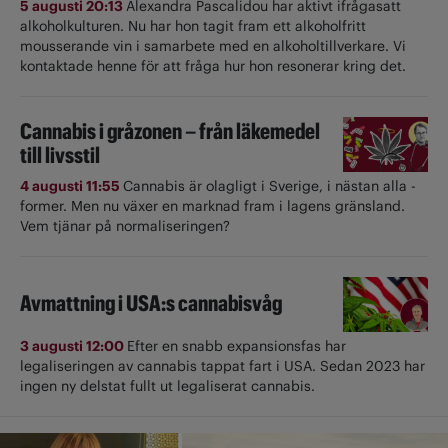
5 augusti 20:13
Alexandra Pascalidou har aktivt ifrågasatt
alkoholkulturen. Nu har hon tagit fram ett alkoholfritt
mousserande vin i samarbete med en alkoholtillverkare. Vi
kontaktade henne för att fråga hur hon resonerar kring det.
Cannabis i gråzonen – från läkemedel
till livsstil
4 augusti 11:55
Cannabis är olagligt i ­Sverige, i nästan alla ­
former. Men nu växer en marknad fram i lagens gränsland.
Vem tjänar på normaliseringen?
Avmattning i USA:s cannabisvåg
3 augusti 12:00
Efter en snabb expansionsfas har
legaliseringen av cannabis tappat fart i USA. Sedan 2023 har
ingen ny delstat fullt ut ­legaliserat cannabis.