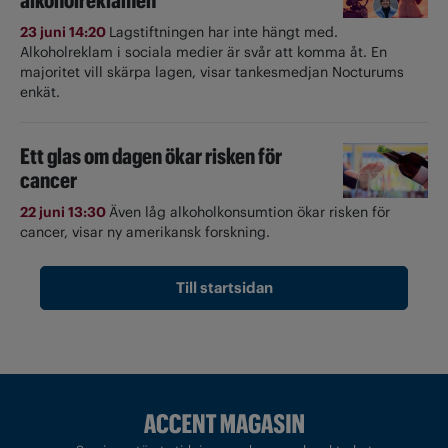
alkoholreklamen
23 juni 14:20
Lagstiftningen har inte hängt med.
Alkoholreklam i sociala medier är svår att komma åt. En
majoritet vill skärpa lagen, visar tankesmedjan Nocturums
enkät.
Ett glas om dagen ökar risken för
cancer
22 juni 13:30
Även låg alkoholkonsumtion ökar risken för
cancer, visar ny amerikansk forskning.
Till startsidan