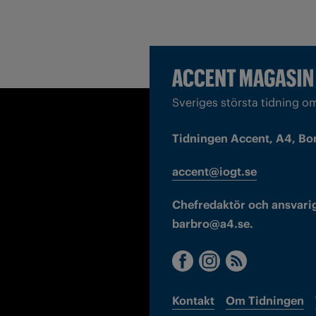
Sveriges största tidning o
Tidningen Accent, A4, Bo
accent@iogt.se
Chefredaktör och ansvarig
barbro@a4.se.
Kontakt
Om Tidningen