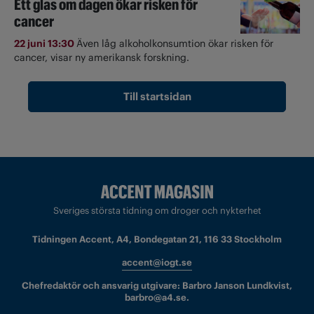
Ett glas om dagen ökar risken för
cancer
22 juni 13:30
Även låg alkoholkonsumtion ökar risken för
cancer, visar ny amerikansk forskning.
Till startsidan
Sveriges största tidning om droger och nykterhet
Tidningen Accent, A4, Bondegatan 21, 116 33 Stockholm
accent@iogt.se
Chefredaktör och ansvarig utgivare: Barbro Janson Lundkvist,
barbro@a4.se.