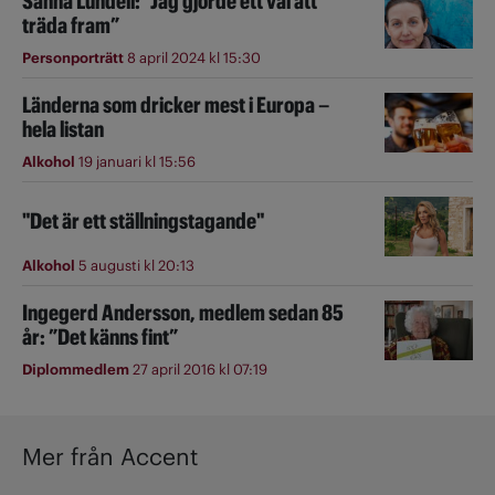
Sanna Lundell: ”Jag gjorde ett val att
träda fram”
Personporträtt
8 april 2024 kl 15:30
Länderna som dricker mest i Europa –
hela listan
Alkohol
19 januari kl 15:56
"Det är ett ställningstagande"
Alkohol
5 augusti kl 20:13
Ingegerd Andersson, medlem sedan 85
år: ”Det känns fint”
Diplommedlem
27 april 2016 kl 07:19
Mer från Accent