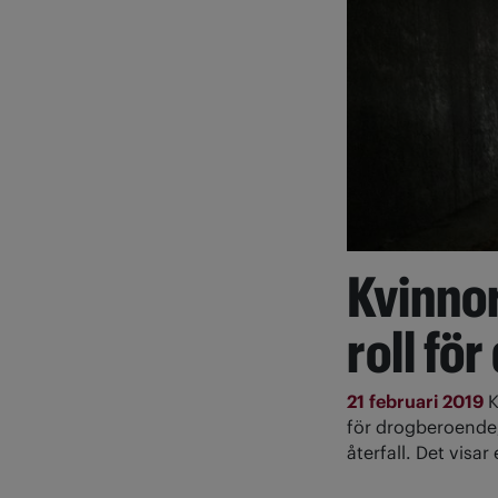
Kvinno
roll fö
21 februari 2019
K
för drogberoende,
återfall. Det visa