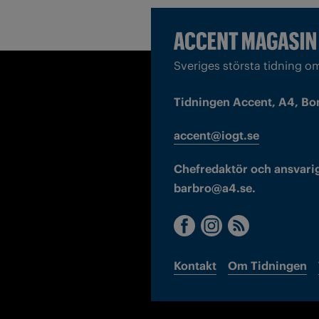
Sveriges största tidning o
Tidningen Accent, A4, Bo
accent@iogt.se
Chefredaktör och ansvarig
barbro@a4.se.
Kontakt
Om Tidningen