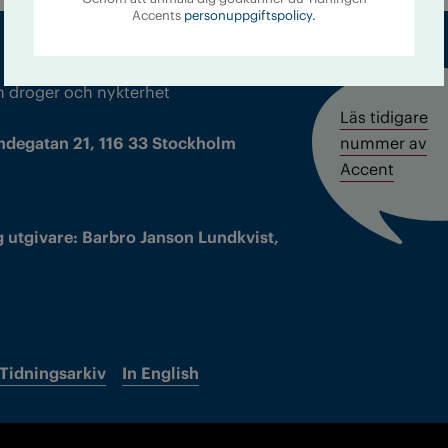
Accents
personuppgiftspolicy.
m droger och nykterhet
Läs tidigare
ndegatan 21, 116 33 Stockholm
nummer av
Accent
 utgivare: Barbro Janson Lundkvist,
Tidningsarkiv
In English