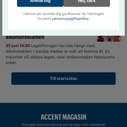
Nej, tack
24 juni 13:18
Under namnet nollkommafem delar influencern
Alexandra Holm med sig av sin nyktra livsstil. Här är hennes
bästa tips på alkoholfri dryck till semestern.
Genom att anmäla dig godkänner du Tidningen
Accents
personuppgiftspolicy.
Så tycker partierna om
alkoholreklamen
23 juni 14:20
Lagstiftningen har inte hängt med.
Alkoholreklam i sociala medier är svår att komma åt. En
majoritet vill skärpa lagen, visar tankesmedjan Nocturums
enkät.
Till startsidan
Sveriges största tidning om droger och nykterhet