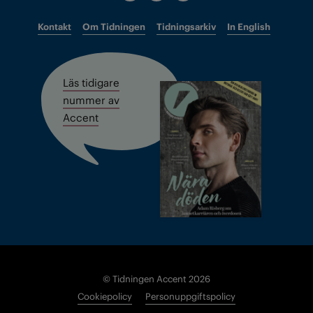
Kontakt
Om Tidningen
Tidningsarkiv
In English
Läs tidigare
nummer av
Accent
© Tidningen Accent 2026
Cookiepolicy
Personuppgiftspolicy