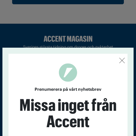
Sveriges största tidning om droger och nykterhet
Tidningen Accent, A4, Bondegatan 21, 116 33 Stockholm
accent@iogt.se
Chefredaktör och ansvarig utgivare: Barbro Janson Lundkvist,
barbro@a4.se.
Prenumerera på vårt nyhetsbrev
Missa inget från
Accent
Kontakt
Om Tidningen
Tidningsarkiv
In English