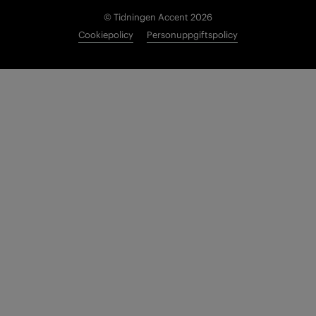
© Tidningen Accent 2026
Cookiepolicy
Personuppgiftspolicy