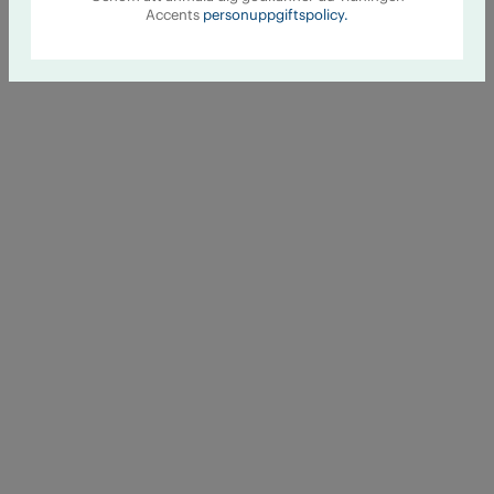
Accents
personuppgiftspolicy.