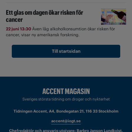
Ett glas om dagen ökar risken för
cancer
22 juni 13:30
Även låg alkoholkonsumtion ökar risken för
cancer, visar ny amerikansk forskning.
Till startsidan
Sveriges största tidning om droger och nykterhet
Tidningen Accent, A4, Bondegatan 21, 116 33 Stockholm
accent@iogt.se
Chefredaktör och ansvarig utgivare: Barbro Janson Lundkvist,