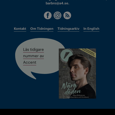
barbro@a4.se.
Kontakt
Om Tidningen
Tidningsarkiv
In English
Läs tidigare
nummer av
Accent