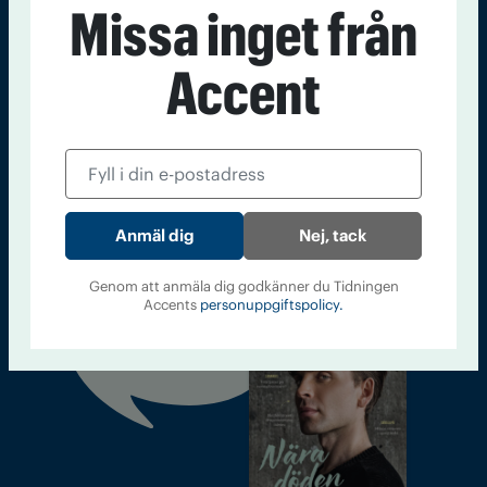
Missa inget från
Tidningen Accent, A4, Bondegatan 21, 116 33 Stockholm
accent@iogt.se
Accent
Chefredaktör och ansvarig utgivare: Barbro Janson Lundkvist,
barbro@a4.se.
Kontakt
Om Tidningen
Tidningsarkiv
In English
Nej, tack
Genom att anmäla dig godkänner du Tidningen
Läs tidigare
Accents
personuppgiftspolicy.
nummer av
Accent