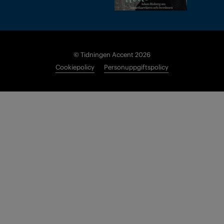
© Tidningen Accent 2026
Cookiepolicy
Personuppgiftspolicy