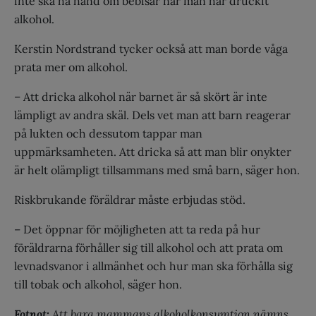
inte ska ha hand om bebisar när man har druckit
alkohol.
Kerstin Nordstrand tycker också att man borde våga
prata mer om alkohol.
– Att dricka alkohol när barnet är så skört är inte
lämpligt av andra skäl. Dels vet man att barn reagerar
på lukten och dessutom tappar man
uppmärksamheten. Att dricka så att man blir onykter
är helt olämpligt tillsammans med små barn, säger hon.
Riskbrukande föräldrar måste erbjudas stöd.
– Det öppnar för möjligheten att ta reda på hur
föräldrarna förhåller sig till alkohol och att prata om
levnadsvanor i allmänhet och hur man ska förhålla sig
till tobak och alkohol, säger hon.
Fotnot:
Att bara mammans alkoholkonsumtion nämns