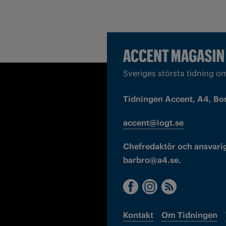
Sveriges största tidning o
Tidningen Accent, A4, Bo
accent@iogt.se
Chefredaktör och ansvarig
barbro@a4.se.
Kontakt
Om Tidningen