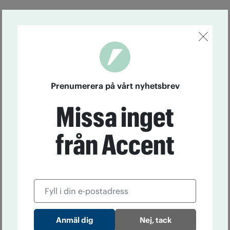
Prenumerera på vårt nyhetsbrev
Missa inget
från Accent
Nej, tack