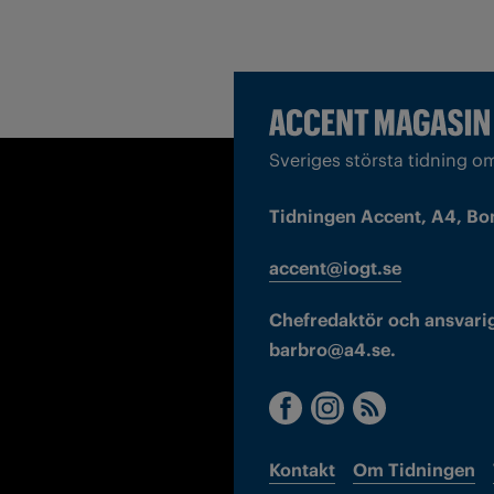
Sveriges största tidning o
Tidningen Accent, A4, Bo
accent@iogt.se
Chefredaktör och ansvarig
barbro@a4.se.
Kontakt
Om Tidningen