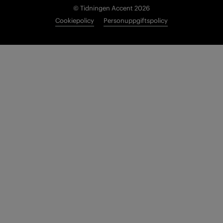
© Tidningen Accent 2026
Cookiepolicy
Personuppgiftspolicy