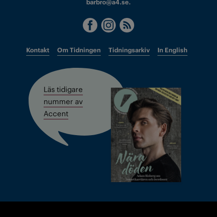
barbro@a4.se.
Kontakt
Om Tidningen
Tidningsarkiv
In English
Läs tidigare
nummer av
Accent